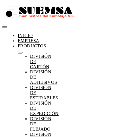
Saltar
al
contenido
Toggle
INICIO
Navigation
EMPRESA
PRODUCTOS
DIVISIÓN
DE
CARTÓN
DIVISIÓN
DE
ADHESIVOS
DIVISIÓN
DE
ESTIRABLES
DIVISIÓN
DE
EXPEDICIÓN
DIVISIÓN
DE
FLEJADO
DIVISIÓN