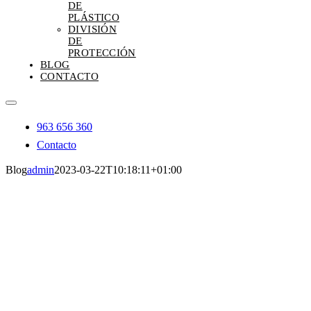
DE
PLÁSTICO
DIVISIÓN
DE
PROTECCIÓN
BLOG
CONTACTO
Toggle
Navigation
963 656 360
Contacto
Blog
admin
2023-03-22T10:18:11+01:00
Blog