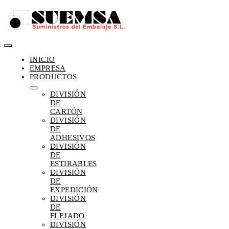
Saltar
al
contenido
Toggle
INICIO
Navigation
EMPRESA
PRODUCTOS
DIVISIÓN
DE
CARTÓN
DIVISIÓN
DE
ADHESIVOS
DIVISIÓN
DE
ESTIRABLES
DIVISIÓN
DE
EXPEDICIÓN
DIVISIÓN
DE
FLEJADO
DIVISIÓN