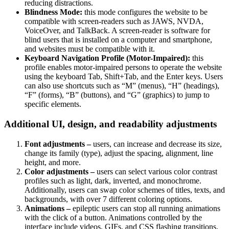
reducing distractions.
Blindness Mode:
this mode configures the website to be
compatible with screen-readers such as JAWS, NVDA,
VoiceOver, and TalkBack. A screen-reader is software for
blind users that is installed on a computer and smartphone,
and websites must be compatible with it.
Keyboard Navigation Profile (Motor-Impaired):
this
profile enables motor-impaired persons to operate the website
using the keyboard Tab, Shift+Tab, and the Enter keys. Users
can also use shortcuts such as “M” (menus), “H” (headings),
“F” (forms), “B” (buttons), and “G” (graphics) to jump to
specific elements.
Additional UI, design, and readability adjustments
Font adjustments –
users, can increase and decrease its size,
change its family (type), adjust the spacing, alignment, line
height, and more.
Color adjustments –
users can select various color contrast
profiles such as light, dark, inverted, and monochrome.
Additionally, users can swap color schemes of titles, texts, and
backgrounds, with over 7 different coloring options.
Animations –
epileptic users can stop all running animations
with the click of a button. Animations controlled by the
interface include videos, GIFs, and CSS flashing transitions.