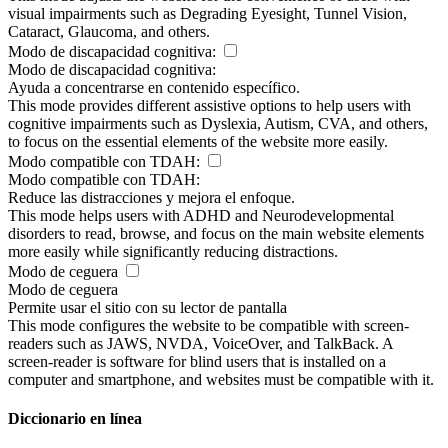
visual impairments such as Degrading Eyesight, Tunnel Vision,
Cataract, Glaucoma, and others.
Modo de discapacidad cognitiva:
Modo de discapacidad cognitiva:
Ayuda a concentrarse en contenido específico.
This mode provides different assistive options to help users with
cognitive impairments such as Dyslexia, Autism, CVA, and others,
to focus on the essential elements of the website more easily.
Modo compatible con TDAH:
Modo compatible con TDAH:
Reduce las distracciones y mejora el enfoque.
This mode helps users with ADHD and Neurodevelopmental
disorders to read, browse, and focus on the main website elements
more easily while significantly reducing distractions.
Modo de ceguera
Modo de ceguera
Permite usar el sitio con su lector de pantalla
This mode configures the website to be compatible with screen-
readers such as JAWS, NVDA, VoiceOver, and TalkBack. A
screen-reader is software for blind users that is installed on a
computer and smartphone, and websites must be compatible with it.
Diccionario en línea