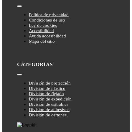
Toggle
Navigation
Política de privacidad
Condiciones de uso
Ley de cookies
Accesibilidad
Ayuda accesibilidad
Mapa del sitio
CATEGORÍAS
Toggle
Navigation
División de protección
División de plástico
División de flejado
División de expedición
División de esitrables
División de adhesivos
División de cartones