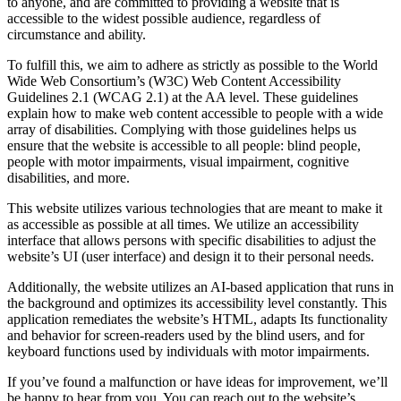
to anyone, and are committed to providing a website that is
accessible to the widest possible audience, regardless of
circumstance and ability.
To fulfill this, we aim to adhere as strictly as possible to the World
Wide Web Consortium’s (W3C) Web Content Accessibility
Guidelines 2.1 (WCAG 2.1) at the AA level. These guidelines
explain how to make web content accessible to people with a wide
array of disabilities. Complying with those guidelines helps us
ensure that the website is accessible to all people: blind people,
people with motor impairments, visual impairment, cognitive
disabilities, and more.
This website utilizes various technologies that are meant to make it
as accessible as possible at all times. We utilize an accessibility
interface that allows persons with specific disabilities to adjust the
website’s UI (user interface) and design it to their personal needs.
Additionally, the website utilizes an AI-based application that runs in
the background and optimizes its accessibility level constantly. This
application remediates the website’s HTML, adapts Its functionality
and behavior for screen-readers used by the blind users, and for
keyboard functions used by individuals with motor impairments.
If you’ve found a malfunction or have ideas for improvement, we’ll
be happy to hear from you. You can reach out to the website’s