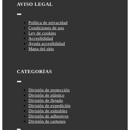
AVISO LEGAL
Toggle
Navigation
Política de privacidad
Condiciones de uso
Ley de cookies
Accesibilidad
Ayuda accesibilidad
Mapa del sitio
CATEGORÍAS
Toggle
Navigation
División de protección
División de plástico
División de flejado
División de expedición
División de esitrables
División de adhesivos
División de cartones