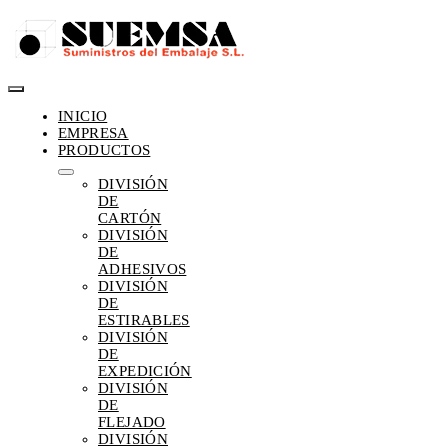
Saltar
al
contenido
Toggle
INICIO
Navigation
EMPRESA
PRODUCTOS
DIVISIÓN
DE
CARTÓN
DIVISIÓN
DE
ADHESIVOS
DIVISIÓN
DE
ESTIRABLES
DIVISIÓN
DE
EXPEDICIÓN
DIVISIÓN
DE
FLEJADO
DIVISIÓN