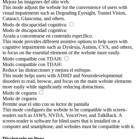
Mejora las imágenes del sitio web.
This mode adjusts the website for the convenience of users with
visual impairments such as Degrading Eyesight, Tunnel Vision,
Cataract, Glaucoma, and others.
Modo de discapacidad cognitiva:
Modo de discapacidad cognitiva:
Ayuda a concentrarse en contenido específico.
This mode provides different assistive options to help users with
cognitive impairments such as Dyslexia, Autism, CVA, and others,
to focus on the essential elements of the website more easily.
Modo compatible con TDAH:
Modo compatible con TDAH:
Reduce las distracciones y mejora el enfoque.
This mode helps users with ADHD and Neurodevelopmental
disorders to read, browse, and focus on the main website elements
more easily while significantly reducing distractions.
Modo de ceguera
Modo de ceguera
Permite usar el sitio con su lector de pantalla
This mode configures the website to be compatible with screen-
readers such as JAWS, NVDA, VoiceOver, and TalkBack. A
screen-reader is software for blind users that is installed on a
computer and smartphone, and websites must be compatible with it.
Diccionario en línea