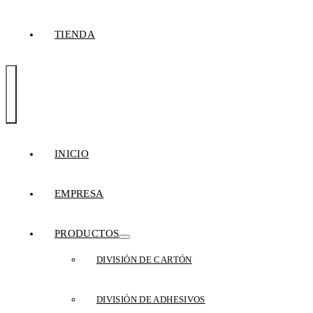
TIENDA
Toggle
Navigation
INICIO
EMPRESA
PRODUCTOS
DIVISIÓN DE CARTÓN
DIVISIÓN DE ADHESIVOS