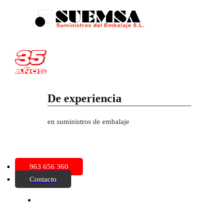
Saltar
al
contenido
De experiencia
en suministros de embalaje
oggle
avigation
963 656 360
Contacto