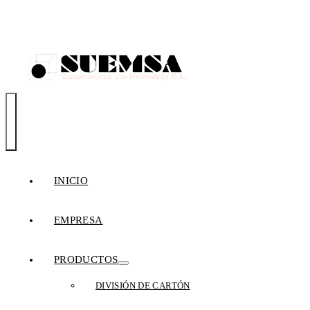
TIENDA
ONLINE
Toggle
Navigation
INICIO
EMPRESA
PRODUCTOS
DIVISIÓN DE CARTÓN