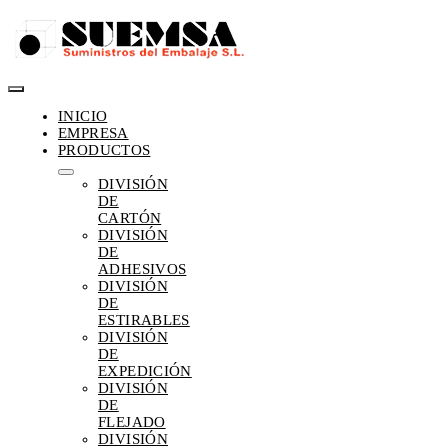
Saltar
al
contenido
Toggle
INICIO
Navigation
EMPRESA
PRODUCTOS
DIVISIÓN
DE
CARTÓN
DIVISIÓN
DE
ADHESIVOS
DIVISIÓN
DE
ESTIRABLES
DIVISIÓN
DE
EXPEDICIÓN
DIVISIÓN
DE
FLEJADO
DIVISIÓN