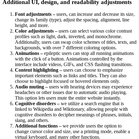
Additional UI, design, and readability adjustments
Font adjustments –
users, can increase and decrease its size,
change its family (type), adjust the spacing, alignment, line
height, and more.
Color adjustments –
users can select various color contrast
profiles such as light, dark, inverted, and monochrome.
Additionally, users can swap color schemes of titles, texts, and
backgrounds, with over 7 different coloring options.
Animations –
epileptic users can stop all running animations
with the click of a button. Animations controlled by the
interface include videos, GIFs, and CSS flashing transitions.
Content highlighting –
users can choose to emphasize
important elements such as links and titles. They can also
choose to highlight focused or hovered elements only.
Audio muting –
users with hearing devices may experience
headaches or other issues due to automatic audio playing.
This option lets users mute the entire website instantly.
Cognitive disorders –
we utilize a search engine that is
linked to Wikipedia and Wiktionary, allowing people with
cognitive disorders to decipher meanings of phrases, initials,
slang, and others.
Additional functions –
we provide users the option to
change cursor color and size, use a printing mode, enable a
virtual keyboard, and many other functions.