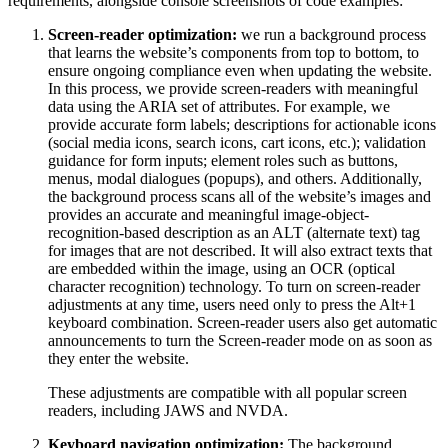
requirements, alongside console screenshots of code examples:
Screen-reader optimization:
we run a background process
that learns the website’s components from top to bottom, to
ensure ongoing compliance even when updating the website.
In this process, we provide screen-readers with meaningful
data using the ARIA set of attributes. For example, we
provide accurate form labels; descriptions for actionable icons
(social media icons, search icons, cart icons, etc.); validation
guidance for form inputs; element roles such as buttons,
menus, modal dialogues (popups), and others. Additionally,
the background process scans all of the website’s images and
provides an accurate and meaningful image-object-
recognition-based description as an ALT (alternate text) tag
for images that are not described. It will also extract texts that
are embedded within the image, using an OCR (optical
character recognition) technology. To turn on screen-reader
adjustments at any time, users need only to press the Alt+1
keyboard combination. Screen-reader users also get automatic
announcements to turn the Screen-reader mode on as soon as
they enter the website.
These adjustments are compatible with all popular screen
readers, including JAWS and NVDA.
Keyboard navigation optimization:
The background