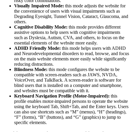
risky color combinations.
Visually Impaired Mode:
this mode adjusts the website for
the convenience of users with visual impairments such as
Degrading Eyesight, Tunnel Vision, Cataract, Glaucoma, and
others.
Cognitive Disability Mode:
this mode provides different
assistive options to help users with cognitive impairments
such as Dyslexia, Autism, CVA, and others, to focus on the
essential elements of the website more easily.
ADHD Friendly Mode:
this mode helps users with ADHD
and Neurodevelopmental disorders to read, browse, and focus
on the main website elements more easily while significantly
reducing distractions.
Blindness Mode:
this mode configures the website to be
compatible with screen-readers such as JAWS, NVDA,
VoiceOver, and TalkBack. A screen-reader is software for
blind users that is installed on a computer and smartphone,
and websites must be compatible with it.
Keyboard Navigation Profile (Motor-Impaired):
this
profile enables motor-impaired persons to operate the website
using the keyboard Tab, Shift+Tab, and the Enter keys. Users
can also use shortcuts such as “M” (menus), “H” (headings),
“F” (forms), “B” (buttons), and “G” (graphics) to jump to
specific elements.