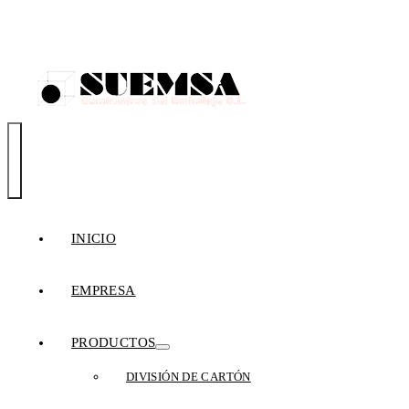
TIENDA
ONLINE
Toggle
Navigation
INICIO
EMPRESA
PRODUCTOS
DIVISIÓN DE CARTÓN