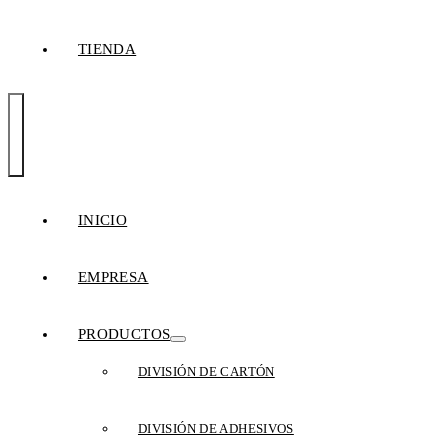
TIENDA
Toggle
Navigation
INICIO
EMPRESA
PRODUCTOS
DIVISIÓN DE CARTÓN
DIVISIÓN DE ADHESIVOS