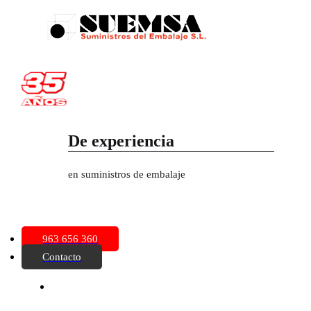
Saltar
al
contenido
De experiencia
en suministros de embalaje
oggle
avigation
963 656 360
Contacto